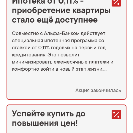
Ипотека от 0,11% -
приобретение квартиры
стало ещё доступнее
Совместно с Альфа-Банком действует
специальная ипотечная программа со
ставкой от 0,11% годовых на первый год
кредитования. Это позволит
минимизировать ежемесячные платежи и
комфортно войти в новый этап жизни.
Первый год с минимальной ставкой 0,11%
даёт не только лёгкий старт, но и время
дождаться снижения рыночных ставок,
Акция закончилась
чтобы затем воспользоваться
рефинансированием на ещё более
выгодных условиях. Условия программы:
Успейте купить до
первый взнос — от 20,1%; срок кредита — до
повышения цен!
30 лет; действует как для строящихся, так и