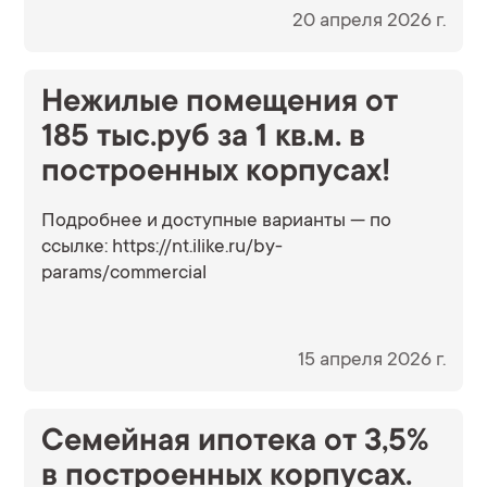
с высокими потолками под торговую и
20 апреля 2026 г.
социально-бытовую инфраструктуру.
Предусмотрена рассрочка до 18 месяцев.
Нежилые помещения от
Все подробности уточняйте в офисе продаж.
185 тыс.руб за 1 кв.м. в
построенных корпусах!
Подробнее и доступные варианты — по
ссылке: https://nt.ilike.ru/by-
params/commercial
15 апреля 2026 г.
Семейная ипотека от 3,5%
в построенных корпусах.