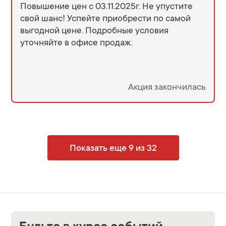
для готовых корпусов. Такая ставка — редкая
Повышение цен с 03.11.2025г. Не упустите
возможность, которая делает решение о
свой шанс! Успейте приобрести по самой
покупке особенно выгодным именно сейчас.
выгодной цене. Подробные условия
Подробности и все условия кредита (займа)
уточняйте в офисе продаж.
можно уточнить в отделе продаж по
телефону +7 (495) 108-71-90.
Акция закончилась
Показать еще 9 из 32