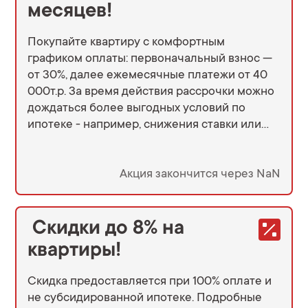
месяцев!
Покупайте квартиру с комфортным
графиком оплаты: первоначальный взнос —
от 30%, далее ежемесячные платежи от 40
000т.р. За время действия рассрочки можно
дождаться более выгодных условий по
ипотеке - например, снижения ставки или
появления новых программ. К концу срока вы
сможете выбрать удобный вариант:
оформить ипотеку на обновлённых условиях
Акция закончится через NaN
или завершить покупку и сохранить квартиру
за собой. Подробные условия уточняйте в
офисе продаж.
Скидки до 8% на
квартиры!
Скидка предоставляется при 100% оплате и
не субсидированной ипотеке. Подробные