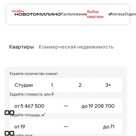
Выбор
Расположение
Ипотека
Отдел
квартиры
Квартиры
Коммерческая недвижимость
Укажите количество комнат
Студии
1
2
3+
Задайте стоимость, млн ₽
—
от
до
Задайте площадь, м²
—
от
до