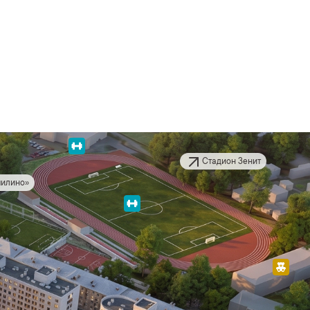
Стадион Зенит
илино»