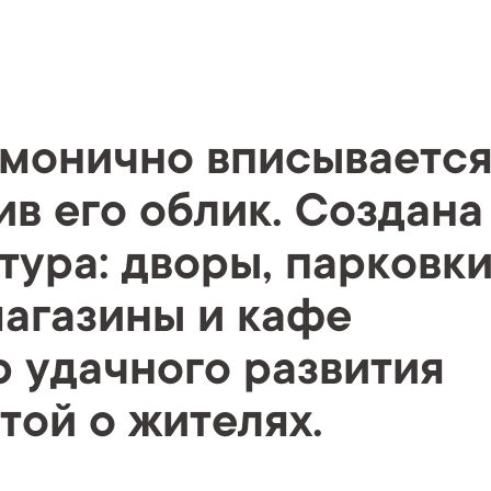
монично вписываетс
ив его облик. Создана
ура: дворы, парковки
магазины и кафе
р удачного развития
той о жителях.