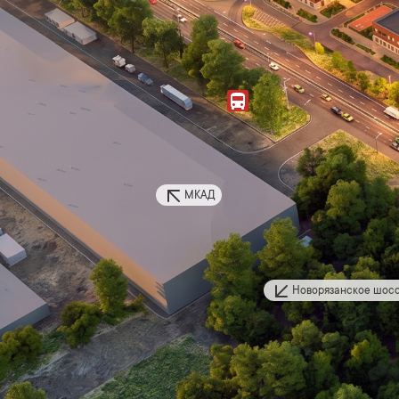
МКАД
Новорязанское шос