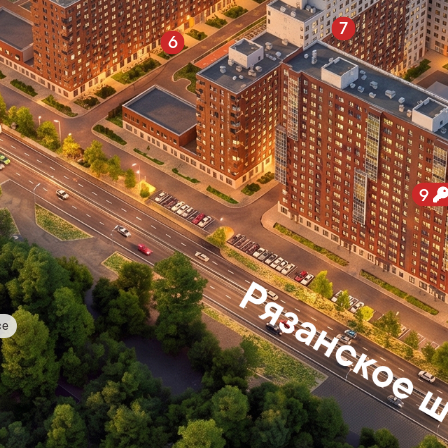
7
6
9
се