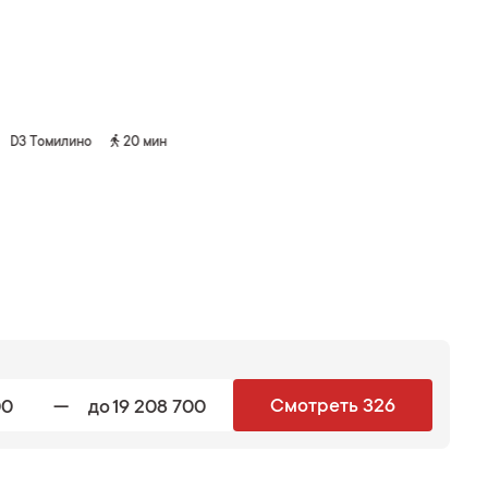
в 7 корпусе от 5 млн.
D3 Томилино
20 мин
—
Смотреть 326
до