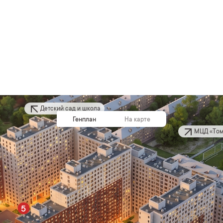
Детский сад и школа
Генплан
На карте
МЦД «Том
5